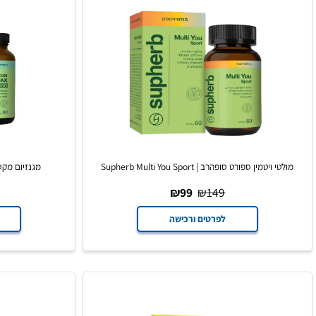
מין ספורט סופהרב | Supherb Multi You Sport
מגנזיום מקס סופהרב | ium Max 550
59
₪
99
₪
149
לפרטים ורכישה
לפרט