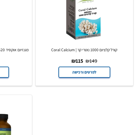
קורל קלציום 1000 נוטרי קר | Coral Calcium
מגנזיום אוקסיד 520 נוטרי קר | Nutri Care Magnesium 520
69
₪
115
₪
149
לפרטים ורכישה
לפרט