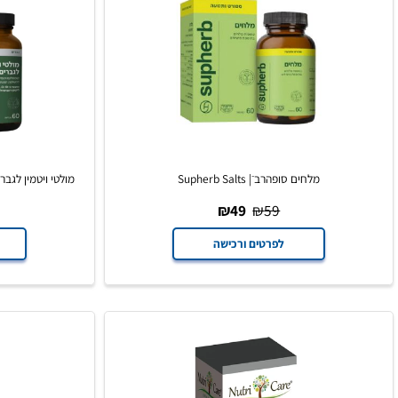
מלחים סופהרב ֿ| Supherb Salts
109
₪
49
₪
59
לפרטים ורכישה
לפרט