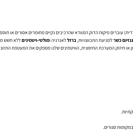
וסף לאיכות ובקרה קפדנית על חומרי הגלם. ב
Profactory
, אנחנו מביני
רים פיקוח הדוק המוודא שהרכיבים נקיים מחומרים אסורים או תוספים מ
 כשר
למניעת התכווצויות,
ברזל
לאנרגיה ו
מולטי-ויטמינים
ללא חשש מרכיב
חיזוק המערכת החיסונית, הוויטמינים שלנו מספקים את המעטפת התזונתית