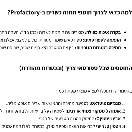
 מאיתנו, שמירה על כשרות היא לא רק עניין של מסורת, אלא גם תו תקן נ
ינים ומינרלים כשרים מהמותגים המובילים בעולם (כמו Supherb, Nutri Care ועוד), המותאמים ספציפית לצרכים של הגוף תחת מאמץ.
 לצרוך תוספי תזונה כשרים ב-Profactory?
ת איכות כפולה:
מוצרים עם חותמת כשרות (כמו בד"ץ העדה החרדית) עוב
אמה לספורטאים:
ספורטאים שומרי מסורת יכולים למצוא אצלנו
מגנזיום
כה במטרות הגופניות:
בין אם המטרה היא בניית שריר, שריפת שומן או 
ם שכל ספורטאי צריך (ובכשרות מהודרת)