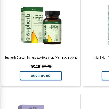
כורכומין ליקוויד ג׳ל סופהרב 60 כמוסות | Supherb Curcumin
Liquid Gel
₪
129
₪
179
לפרטים ורכישה