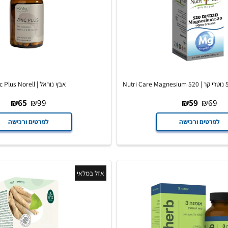
אבץ נוראל | Zinc Plus Norell
₪
65
₪
99
₪
59
₪
ים ורכישה
לפרטים ורכישה
אזל במלאי