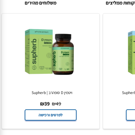
ות ממליצים
משלוחים מהירים
ויטמין D סופהרב | Supherb
₪
39
₪
49
לפרטים ורכישה