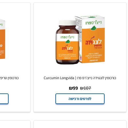
מין לונגוידה נייצ׳רס פרו | Curcumin Longvida
כורכומין טריפלקס נייצ׳רס פרו | x
108
₪
99
₪
107
לפרטים ורכישה
לפרט