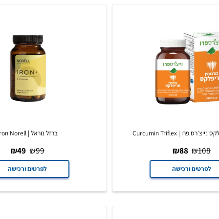
Curcumin Trifle
ברזל נוראל | Iron Norell
₪
49
₪
99
₪
88
₪
ים ורכישה
לפרטים ורכישה