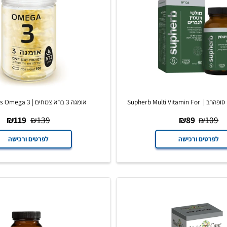
מולטי ויטמין לגבר סופהרב | Supherb Multi Vitamin For
אומגה 3 ברא צמחים | Bara Herbs Omega 3
Men
₪
119
₪
139
₪
89
₪
ים ורכישה
לפרטים ורכישה