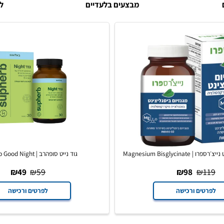
לקוח
מבצעים בלעדיים
Magnesium 
גוד נייט סופהרב | Supherb Good Night
₪
49
₪
59
₪
98
₪
ים ורכישה
לפרטים ורכישה