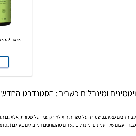
אומגה 3 סופהרב 90 כמוסות | Supherb Omega 3
139
לפרט
נים ומינרלים כשרים: הסטנדרט החדש של ב