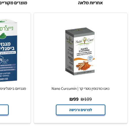
אחריות מלאה
מוצרים מקוריים
נאנו כורכומין נוטרי קר | Nano Curcumin
מגנזיום ביסגליצינט נייצ׳רספרו | Bisglycinate
119
₪
99
₪
109
לפרטים ורכישה
לפרט