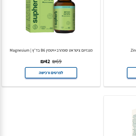
מגנזיום ציטראט סופהרב+ויטמין B6 בד״ץ | Magnesium
Citrate
₪
42
₪
69
לפרטים ורכישה