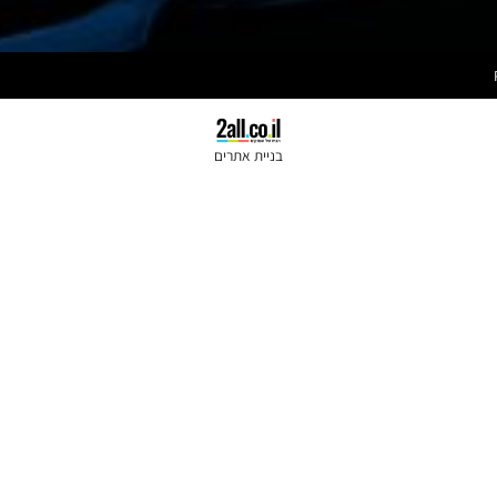
ספונסר
פאוור טק
כתובתנו:
קרבון גריפ
היצירה 19, רחובות
ווין
(מרכז דוד
)
בניית אתרים