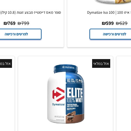
סופר מא
Mass
₪
769
₪
799
₪
599
₪
ים ורכישה
לפרטים ורכישה
אזל במלאי
אזל במלאי