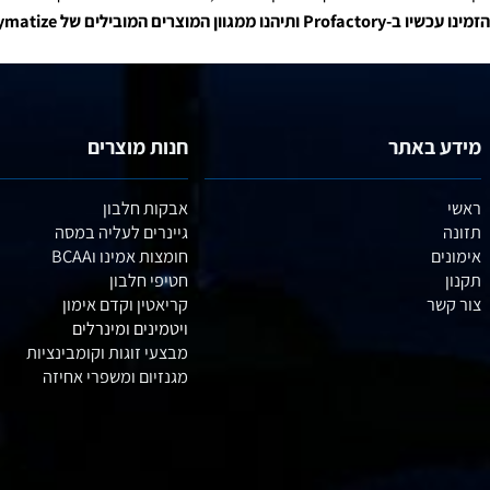
 שמחפש תוספי תזונה איכותיים וללא פשרות
– מוצרים שעברו בדיקות מד
 שמחפש פורמולות מתקדמות ללא חומרים מלאכותיים מיותרים
– תוספ
תם מחפשים אבקת חלבון איכותית, תוספי התאוששות מתקדמים או תמיכה
ילים של Dymatize עם משלוח מהיר עד הבית!
באתר
חנות מוצרים
אבקות חלבון
גיינרים לעליה במסה
חומצות אמינו וBCAA
חטיפי חלבון
קריאטין וקדם אימון
ויטמינים ומינרלים
מבצעי זוגות וקומבינציות