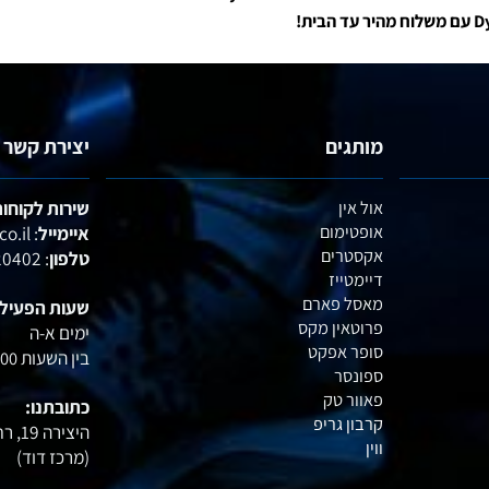
עיות ואיכותיות.
ים נקיים שמספקים תוצאות.
 לעלייה במסת השריר –
Dymatize היא הבחירה הנכונה עבורכם!
מותגים
יצירת קשר
אול אין
שירות לקוחות :
אופטימום
איימייל
: office@profactory.co.il
אקסטרים
טלפון
: 054-6020402
דיימטייז
מאסל פארם
שעות הפעילות:
פרוטאין מקס
ימים א-ה
סופר אפקט
בין השעות
15:00