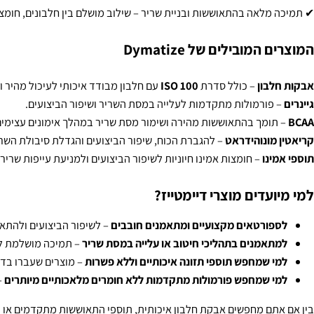
 מאושרים קלינית – פורמולות מבוססות מחקר, שנבדקו להבטחת יעילות ו
טן וללא תוספת סוכר ברוב המוצרים – אידיאלי לכל מי שמחפש תזונה נקי
מוכות של כולסטרול ושומנים – תוספי תזונה שמתאימים גם לתפריטים מוק
מלאה בהתאוששות ובניית שריר – שילוב מושלם בין חלבונים, חומצות אמי
מובילים של Dymatize
בון
– כולל סדרת
ISO 100
עם חלבון מבודד איכותי לעיכול מהיר ולמקסו
פורמולות מתקדמות לעלייה במסת השריר ושיפור הביצועים.
ומך בהתאוששות מהירה ושימור מסת שריר במהלך אימונים עצימים.
מונוהידראט
– להגברת הכוח, שיפור הביצועים והגדלת סיבולת השרירים.
ינו
– חומצות אמינו חיוניות לשיפור הביצועים ולמניעת עייפות שרירית.
עדים מוצרי דיימטייז?
ורטאים מקצועיים ומתאמנים חובבים
– לשיפור הביצועים ולהתאוששות
אמנים בתהליכי חיטוב או עלייה במסת שריר
– תמיכה מושלמת למטרות 