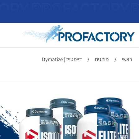
ראשי
מותגים
דיימטייז | Dymatize
/
/