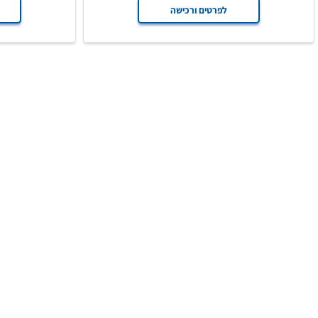
155
₪
199
₪
249
לפרטים ורכישה
לפרט