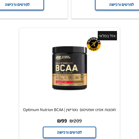
₪
259
₪
299
₪
99
₪
ים ורכישה
לפרטים ורכישה
אזל במלאי
חומצות אמינו אופטימום נוטרישין | Optimum Nutrion BCAA
Train+Sustain Elite
₪
99
₪
209