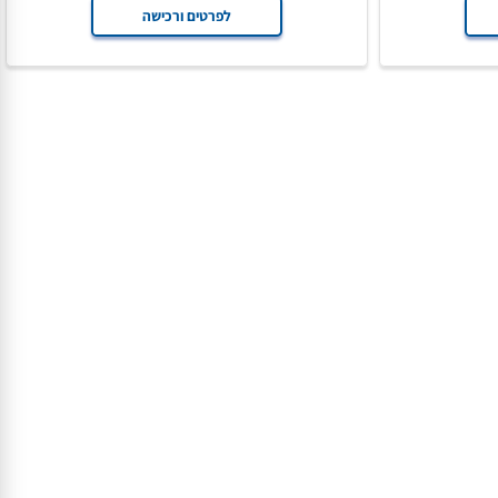
₪
139
₪
175
לפרטים ורכישה