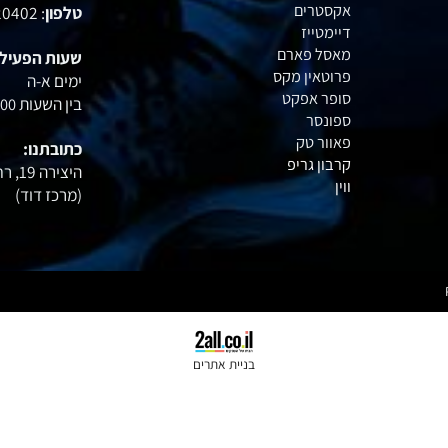
אול אין
שירות לקוחות :
אופטימום
איימייל
: office@profactory.co.il
אקסטרים
טלפון
: 054-6020402
דיימטייז
מאסל פארם
שעות הפעילות:
פרוטאין מקס
ימים א-ה
סופר אפקט
בין השעות
15:00
ספונסר
פאוור טק
כתובתנו:
קרבון גריפ
היצירה 19, רחובות
ווין
(מרכז דוד
)