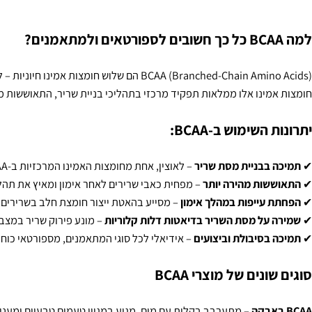
ם שלוש חומצות אמינו חיוניות – לאוצין, איזולאוצין וולין – שהגוף אינו מסוגל לייצר בעצמו ולכן יש לצרוך אותן דרך תזונה או תוספים.
מינו אלו ממלאות תפקיד מרכזי בתהליכי בניית שריר, התאוששות מהירה ל
השימוש ב-BCAA:
בבניית מסת שריר
– לאוצין, אחת מחומצות האמינו המרכזיות ב-BCAA, מעודדת סינתזת חלבון ומסייעת בהגדלת מסת השריר.
ות מהירה יותר
– מפחית כאבי שרירים לאחר אימון ומאיץ את תהליך התי
עייפות במהלך אימון
– מסייע בהאטת ייצור חומצת חלב בשרירים, מה שמו
על מסת השריר בדיאטות דלות קלוריות
– מונע פירוק שריר במצבים של ג
בסיבולת וביצועים
– אידיאלי לכל סוגי המתאמנים, מספורטאי כוח ועד רצ