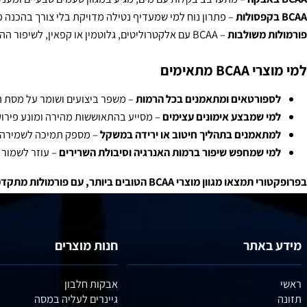
נים של מוצרי BCAA
– מתערבב בקלות עם מים, מגיע במגוון טעמים טבעיים ומעניק ספיג
– פתרון נוח למי שמעדיף נטילה מדויקת בלי צורך בהכנה מראש.
 משולבות
– BCAA עם אלקטרוליטים, גלוטמין או קפאין, לשיפור ההתאוששות והביצועים.
מתאימים
ורטאים ומתאמנים בכל הרמות
– משפר ביצועים ושומר על מסת השריר.
 שמבצע אימונים עצימים
– מסייע בהתאוששות מהירה ומונע פירוק שריר
אמנים בתהליך חיטוב או ירידה במשקל
– מספק תמיכה לשמירה על מסת
 שמחפש שיפור ברמות האנרגיה וסיבולת השרירים
– עוזר לשמור על רי
 ביותר, עם פורמולות מתקדמות ואיכות ללא פשרות. בחרו את המוצר שמתאים לכם והביאו את הביצועים שלכם לשלב הבא!
באתר
חנות מוצרים