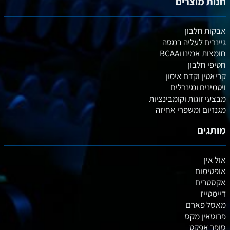
חנות מוצרים
אבקות חלבון
גיינרים לעליה במסה
חומצות אמינו וBCAA
חטיפי חלבון
קריאטין וקדם אימון
ויטמינים ומינרלים
מבצעי זוגות וקומבינציות
מגנזיום ומשפרי אחיזה
מותגים
אול אין
אופטימום
אקסטרים
דיימטייז
מאסל פארם
פרוטאין מקס
סופר אפקט