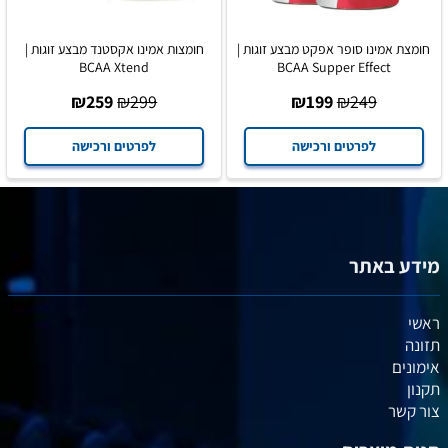
חומצת אמינו סופר אפקט מבצע זוגות |
חומצות אמינו אקסטנד מבצע זוגות |
BCAA Xtend
BCAA Supper Effect
₪
259
₪
299
₪
199
₪
249
לפרטים ורכישה
לפרטים ורכישה
מידע באתר
ראשי
תזונה
אימונים
תקנון
צור קשר