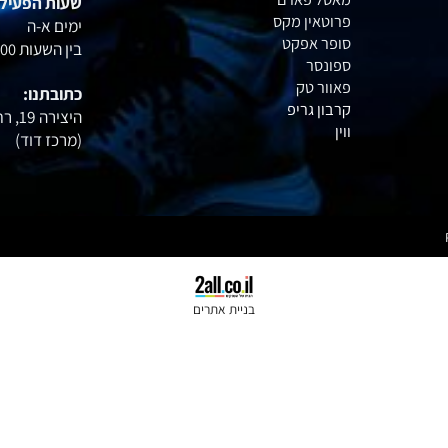
אופטימום
איימייל
: office@profactory.co.il
אקסטרים
טלפון
: 054-6020402
דיימטייז
מאסל פארם
שעות הפעילות:
פרוטאין מקס
ימים א-ה
סופר אפקט
בין השעות
15:00
ספונסר
פאוור טק
כתובתנו:
קרבון גריפ
היצירה 19, רחובות
ווין
(מרכז דוד
)
בניית אתרים