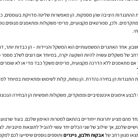
דה, קשה לעקוב אחר ההתקדמות המדויקת עם רצועות התנגדות, שכן עוצמ
ות נמוכה. ולכן, יש צורך להחליף אותן לעיתים קרובות יותר לעומת משק
ההתנגדות היציבה שהן מספקות. הן מאפשרות שליטה מדויקת בעומסים, כך
ים. ולכן, ספורטאים מקצועיים, מרימי משקולות ומתאמנים מנוסים נוטים 
חד האתגרים המשמעותיים הוא המשקל והניידות – הן כבדות יותר, דורשות 
 משקלים עשויה להיות השקעה יקרה, במיוחד אם רוצים לשלב מספר משקלי
מתאמנים ללא הדרכה מקצועית, מרימים משקל כבד מדי או לא שומרים על יצ
נגדות הן בחירה נהדרת. הן נוחות, קלות לשימוש ומתאימות במיוחד למי 
מונים אינטנסיביים וממוקדים, משקולות חופשיות הן הבחירה הנכונה. ה