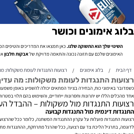
 אימונים וכושר
נוי שלך הוא התשוקה שלנו.
כאן תמצאו את המדריכים והטיפים המקצועיים
מונים שלכם עם תזונה נכונה והתאמה מדויקת של
אבקות חלבון
או
קריאט
בלוג אימונים
רצועות התנגדות לעומת משקולות: מה עדיף 
/
/
ת התנגדות לעומת משקולות: מה עדיף לבנ
באימוני כוח, הבחירה בציוד המתאים יכולה להשפיע באופן משמעותי על 
ם הללו יש יתרונות וחסרונות ייחודיים, והשימוש בהם תלוי במטרות האי
ת התנגדות מול משקולות – ההבדל העיקר
ת דינמית מול התנגדות קבועה
תנגדות פועלות על עקרון ההתנגדות המשתנה, כלומר ככל שהרצועה נמת