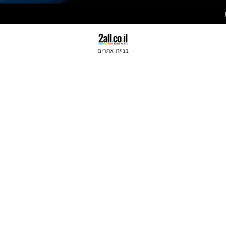
קרבון גריפ
היצירה 19, רחובות
ווין
(מרכז דוד
)
בניית אתרים