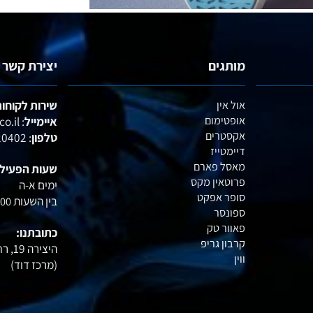
מותגים
יצירת קשר
אול אין
שירות לקוחות :
אופטימום
איימייל
: office@profactory.co.il
אקסטרים
טלפון
: 054-6020402
דיימטייז
מאסל פארם
שעות הפעילות:
פרוטאין מקס
ימים א-ה
סופר אפקט
בין השעות
15:00
ספונסר
פאוור טק
כתובתנו: