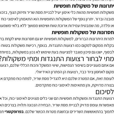
ניגוד למשקולות חופשיות שבהן ניתן להעמיס משקל בצורה מדויקת ומדו
בון שהרצועות עשויות להישחק עם הזמן, במיוחד אם מדובר ברצועות באיכ
ת של משקולות חופשיות
חופשיות מהוות כלי אימון יעיל לבניית מסת שריר וחיזוק הגוף, בזכות 
ור. יתרון נוסף של המשקולות החופשיות הוא התאמתן לאימוני כוח מתקדמ
 מה שמבטיח עמידות ארוכת טווח ושימוש ממושך ללא בלאי משמעותי.
ת של משקולות חופשיות
רונות הברורים, למשקולות חופשיות יש גם חסרונות שיש לקחת בחשבון. א
קום למקום כמו רצועות התנגדות. בנוסף, רכישת משקולות בטווח רחב של
נו גם סיכון מוגבר לפציעות בעת שימוש לא נכון במשקולות, במיוחד אם 
בחור רצועות התנגדות ומתי משקולות?
עוניינים בשיפור הגמישות, שיווי המשקל והכוח הכללי שלכם, רצועות הת
ון ציוד כבד, רצועות הן הפתרון האידיאלי.
ת, אם המטרה שלכם היא להגדיל מסת שריר, לפתח כוח מתקדם או לבצע אי
ויקת, והן מתאימות לאימוני כוח מתקדמים.
ם