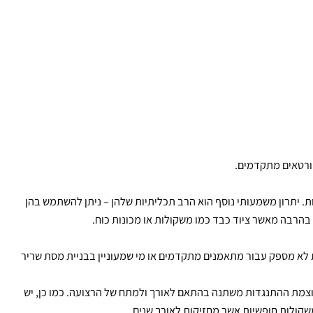
לדוגמה, בתרגיל הליכת צד עם רצועה, ככל שהרגל מתרחקת, ההתנגדות מתחזקת. לעומת זאת, משקולות חופשיות מעניקות התנגדות קבועה לאורך כל התרגיל – אם אתה מרים משקולת במשקל 10 ק"ג, ההתנגדות נשארת זהה הן
רטאים מתקדמים.
תרון משמעותי נוסף הוא הרב תכליתיות שלהן – ניתן להשתמש בהן
הרבה מאשר ציוד כבד כמו משקולות או מכונות כוח.
א מספק עבור מתאמנים מתקדמים או מי שמעוניין בבניית מסת שריר