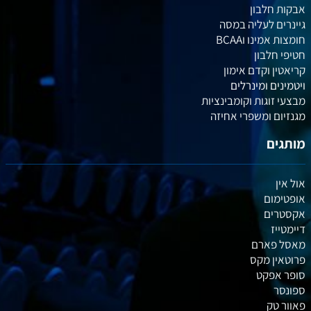
אבקות חלבון
גיינרים לעליה במסה
חומצות אמינו וBCAA
חטיפי חלבון
קריאטין וקדם אימון
ויטמינים ומינרלים
מבצעי זוגות וקומבינציות
מגנזיום ומשפרי אחיזה
מותגים
אול אין
אופטימום
אקסטרים
דיימטייז
מאסל פארם
פרוטאין מקס
סופר אפקט
ספונסר
פאוור טק