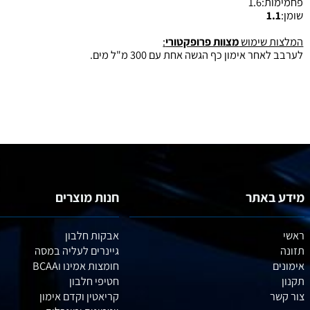
זונתים: (טעם וניל-עשוי להשתנות מטעם לטעם )
1
2
1.
1
 שימוש
מצוות פרופקטורי
:
ר אימון כף הגשה אחת עם 300 מ"ל מים.
באתר
חנות מוצרים
אבקות חלבון
גיינרים לעליה במסה