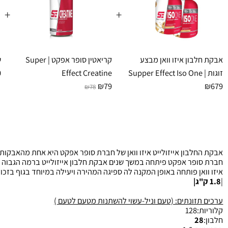
+
+
בון איזו וואן מבצע
קריאטין סופר אפקט | Super
שייקר ממותג 
₪0
Effect Creatine
25
₪79
₪78
לבון אייזולייט איזו וואן של חברת סופר אפקט היא אחת מהאבקות האייז
פר אפקט פיתחה במשך שנים אבקת חלבון אייזולייט ברמה הגבוה ביותר 
אן פותחה באופן המקנה לה ספיגה המהירה ויעילה במיוחד בגוף בזכות אינ