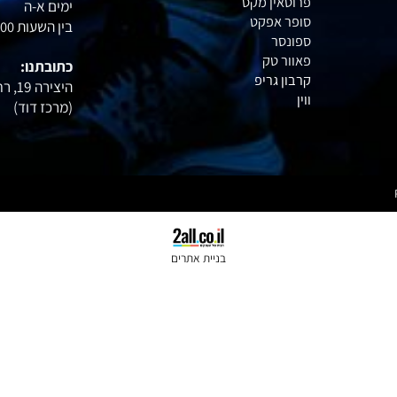
אקסטרים
טלפון
: 054-6020402
דיימטייז
מאסל פארם
שעות הפעילות:
פרוטאין מקס
ימים א-ה
סופר אפקט
בין השעות
15:00
ספונסר
פאוור טק
כתובתנו:
קרבון גריפ
היצירה 19, רחובות
ווין
(מרכז דוד
)
בניית אתרים