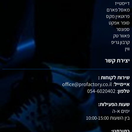
דיימטייז
מאסל פארם
פרוטאין מקס
סופר אפקט
ספונסר
פאוור טק
קרבון גריפ
ווין
יצירת קשר
שירות לקוחות :
איימייל
: office@profactory.co.il
טלפון
: 054-6020402
שעות הפעילות:
ימים א-ה
בין השעות
10:00-15:00
כתובתנו: