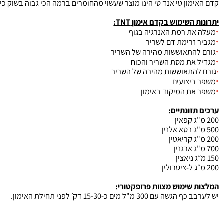
TNT  של חברת TNT
היינו תוסף קדם אימון שנותן אנרגיה, כוח,פוק
מון
טי אנד טי הינו מוצר שעשוי מהחומרים ברמה הכי גבוה בשוק כיום ע
השימוש בקדם אימון TNT:
ת רמת האנרגיה בגוף
זרימת דם לשריר
התאוששות מהירה של השריר
את מסת השריר והכוח
התאוששות מהירה של השריר
יצועים
ת המיקוד באימון
זונתיים:
שימוש מצוות פרופקטורי:
300 מ"ל מים כ-15-30 דק׳ לפני תחילת האימון.