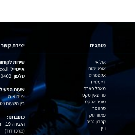
מותגים
יצירת קשר
אול אין
שירות לקוחות :
אופטימום
איימייל
: office@profactory.co.il
אקסטרים
טלפון
: 054-6020402
דיימטייז
מאסל פארם
שעות הפעילות:
פרוטאין מקס
ימים א-ה
סופר אפקט
בין השעות
15:00
ספונסר